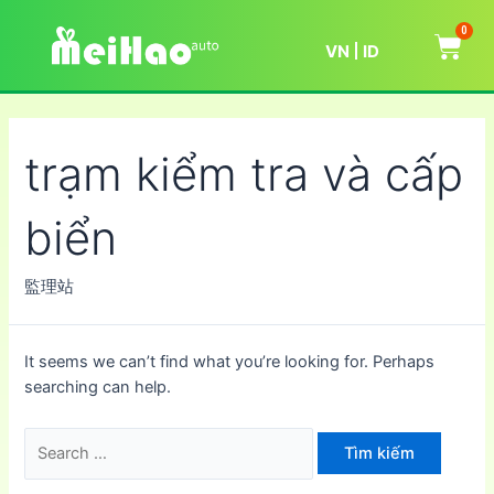
0
VN
ID
trạm kiểm tra và cấp
biển
監理站
It seems we can’t find what you’re looking for. Perhaps
searching can help.