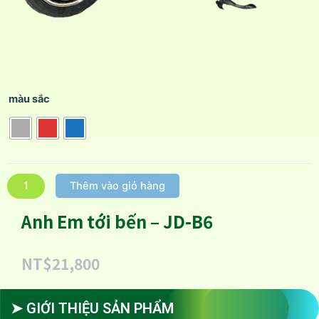
màu sắc
Thêm vào giỏ hàng
Anh Em tới bến – JD-B6
NT$
21,800
➤ GIỚI THIỆU SẢN PHẨM