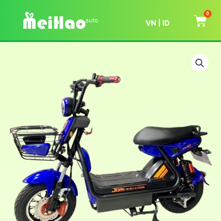
0
VN
ID