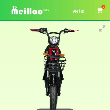
0
VN
ID