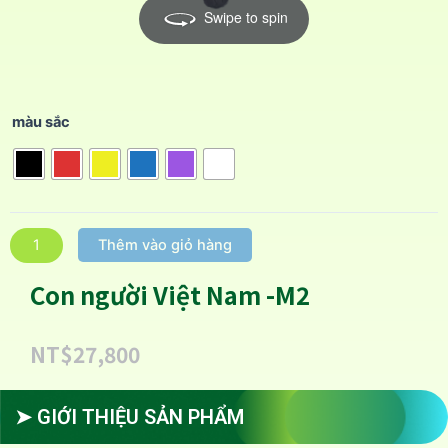
Swipe to spin
màu sắc
Thêm vào giỏ hàng
Con người Việt Nam -M2
NT$
27,800
➤ GIỚI THIỆU SẢN PHẨM