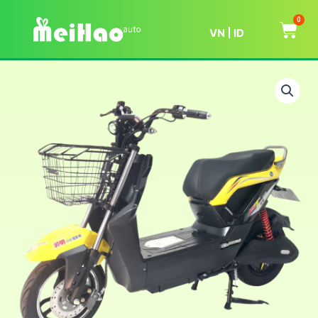
0
VN
ID