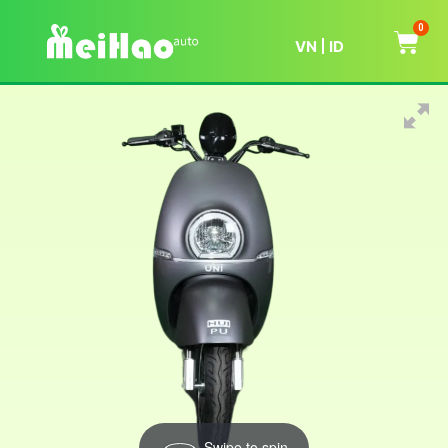
0
VN
ID
Swipe to spin