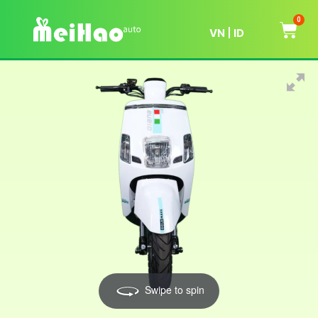
0
VN
ID
Swipe to spin