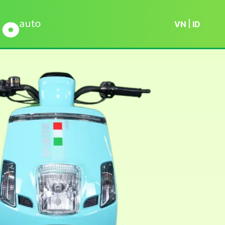
VN
ID