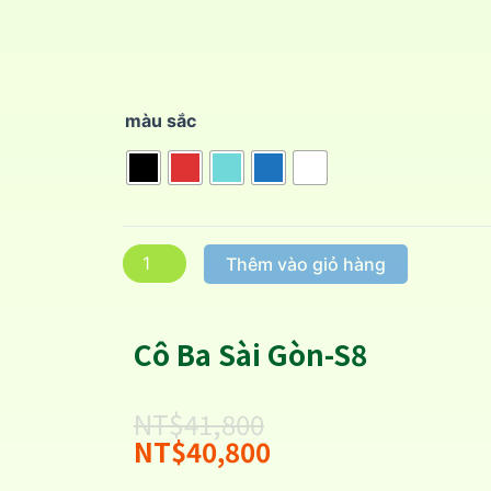
màu sắc
Thêm vào giỏ hàng
Cô Ba Sài Gòn-S8
NT$
41,800
NT$
40,800