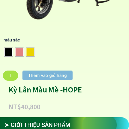
màu sắc
Thêm vào giỏ hàng
Kỳ Lân Màu Mè -HOPE
NT$
40,800
➤ GIỚI THIỆU SẢN PHẨM