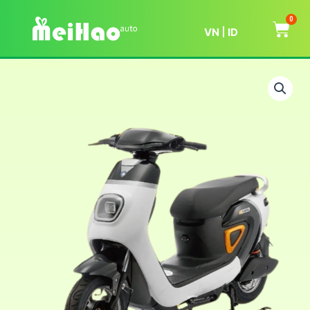
0
VN
ID