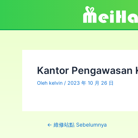
Kantor Pengawasan K
Oleh
kelvin
/
2023 年 10 月 26 日
←
維修站點 Sebelumnya