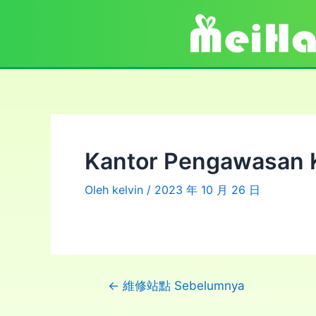
Kantor Pengawasan 
Oleh
kelvin
/
2023 年 10 月 26 日
←
維修站點 Sebelumnya