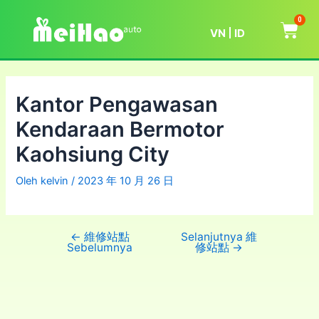
0
VN
ID
Kantor Pengawasan
Kendaraan Bermotor
Kaohsiung City
Oleh
kelvin
/
2023 年 10 月 26 日
←
維修站點
Selanjutnya 維
Sebelumnya
修站點
→