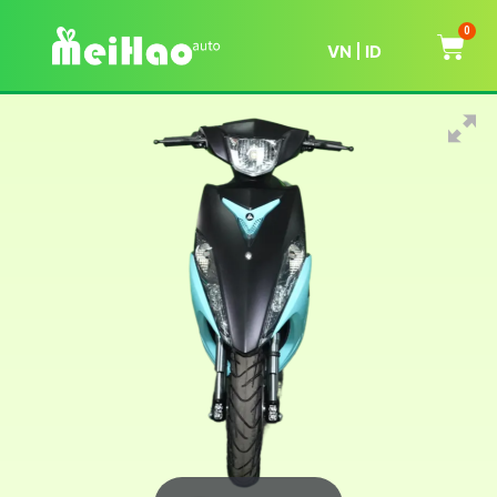
0
VN
ID