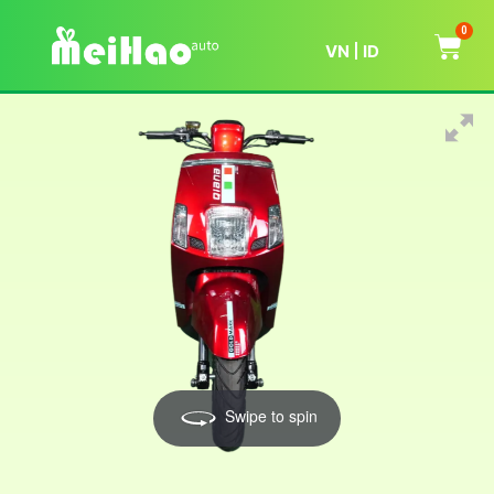
0
VN
ID
Swipe to spin