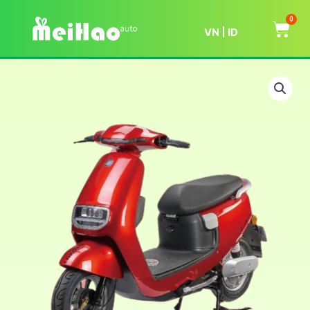
0
VN
ID