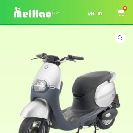
0
VN
ID