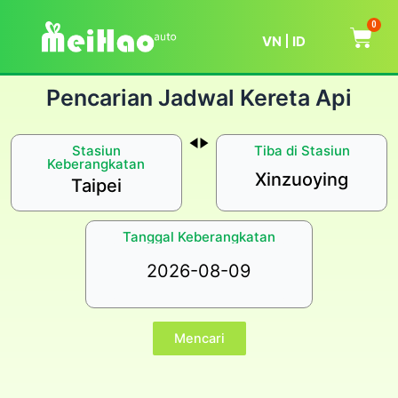
0
VN
ID
Pencarian Jadwal Kereta Api
Stasiun
Tiba di Stasiun
Keberangkatan
Xinzuoying
Taipei
Tanggal Keberangkatan
Mencari