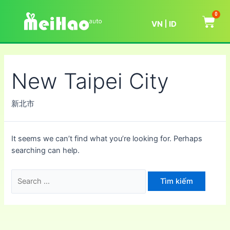
0
VN
ID
New Taipei City
新北市
It seems we can’t find what you’re looking for. Perhaps
searching can help.