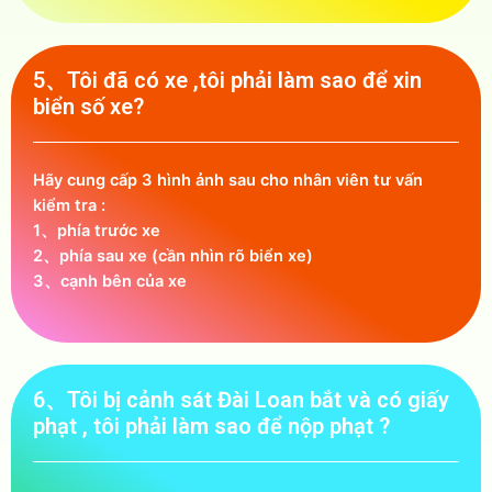
5、Tôi đã có xe ,tôi phải làm sao để xin
biển số xe?
Hãy cung cấp 3 hình ảnh sau cho nhân viên tư vấn
kiểm tra :
1、phía trước xe
2、phía sau xe (cần nhìn rõ biển xe)
3、cạnh bên của xe
6、Tôi bị cảnh sát Đài Loan bắt và có giấy
phạt , tôi phải làm sao để nộp phạt ?