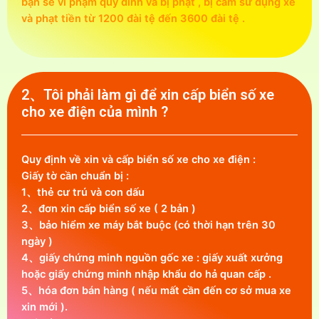
bạn sẽ vi phạm quy đính và bị phạt , bị cấm sử dụng xe
và phạt tiền từ 1200 đài tệ đến 3600 đài tệ .
2、Tôi phải làm gì để xin cấp biển số xe
cho xe điện của mình ?
Quy định về xin và cấp biển số xe cho xe điện :
Giấy tờ cần chuẩn bị :
1、thẻ cư trú và con dấu
2、đơn xin cấp biển số xe ( 2 bản )
3、bảo hiểm xe máy bắt buộc (có thời hạn trên 30
ngày )
4、giấy chứng minh nguồn gốc xe : giấy xuất xưởng
hoặc giấy chứng minh nhập khẩu do hả quan cấp .
5、hóa đơn bán hàng ( nếu mất cần đến cơ sở mua xe
xin mới ).