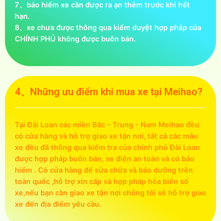
7、bảo hiểm xe cần được ra ạn thêm trước khi hết
hạn.
8、xe chưa được thông qua kiểm duyệt hợp pháp của
CHÍNH PHỦ không được buôn bán.
4、Những ưu điểm khi mua xe tại Meihao?
Tại Đài Loan các miền Băc - Trung - Nam Meihao đều
có cửa hàng và hỗ trợ giao xe tận nơi, tất cả các mẫu
xe đều đã thông qua kiểm tra của chính phủ Đài Loan
được hợp pháp buôn bán, xe điện an toàn và có bảo
hiểm . Có cửa hàng để sửa chữa và bảo dưỡng trên
toàn quốc ,hỗ trợ xin cấp và hợp pháp hóa biển số
xe,nếu bạn cần giao xe tận nơi chũng tôi sẽ hỗ trợ giao
xe đến địa điểm yêu cầu.