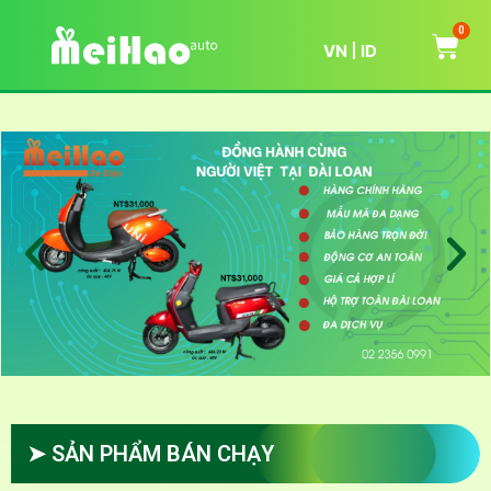
0
VN
ID
➤ SẢN PHẨM BÁN CHẠY​