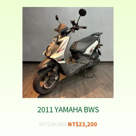
2020 GOGORO VIVA KEYLESS
NT$
28,000
NT$
18,300