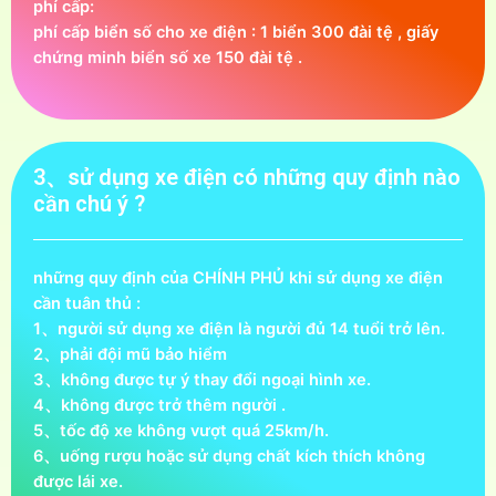
phí cấp:
phí cấp biển số cho xe điện : 1 biển 300 đài tệ , giấy
chứng minh biển số xe 150 đài tệ .
3、sử dụng xe điện có những quy định nào
cần chú ý ?
những quy định của CHÍNH PHỦ khi sử dụng xe điện
cần tuân thủ :
1、người sử dụng xe điện là người đủ 14 tuổi trở lên.
2、phải đội mũ bảo hiểm
3、không được tự ý thay đổi ngoại hình xe.
4、không được trở thêm người .
5、tốc độ xe không vượt quá 25km/h.
6、uống rượu hoặc sử dụng chất kích thích không
được lái xe.