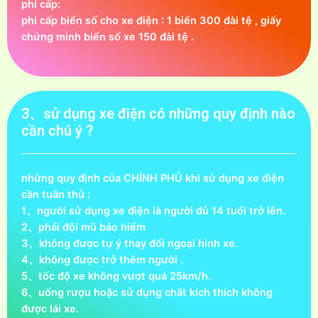
phí cấp:
phí cấp biển số cho xe điện : 1 biển 300 đài tệ , giấy
chứng minh biển số xe 150 đài tệ .
3、sử dụng xe điện có những quy định nào
cần chú ý ?
những quy định của CHÍNH PHỦ khi sử dụng xe điện
cần tuân thủ :
1、người sử dụng xe điện là người đủ 14 tuổi trở lên.
2、phải đội mũ bảo hiểm
3、không được tự ý thay đổi ngoại hình xe.
4、không được trở thêm người .
5、tốc độ xe không vượt quá 25km/h.
6、uống rượu hoặc sử dụng chất kích thích không
được lái xe.