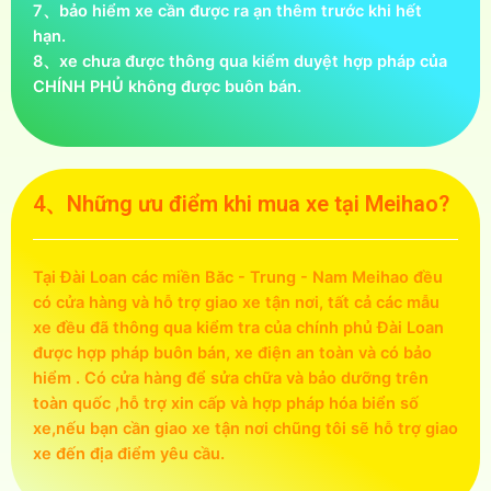
7、bảo hiểm xe cần được ra ạn thêm trước khi hết
hạn.
8、xe chưa được thông qua kiểm duyệt hợp pháp của
CHÍNH PHỦ không được buôn bán.
4、Những ưu điểm khi mua xe tại Meihao?
Tại Đài Loan các miền Băc - Trung - Nam Meihao đều
có cửa hàng và hỗ trợ giao xe tận nơi, tất cả các mẫu
xe đều đã thông qua kiểm tra của chính phủ Đài Loan
được hợp pháp buôn bán, xe điện an toàn và có bảo
hiểm . Có cửa hàng để sửa chữa và bảo dưỡng trên
toàn quốc ,hỗ trợ xin cấp và hợp pháp hóa biển số
xe,nếu bạn cần giao xe tận nơi chũng tôi sẽ hỗ trợ giao
xe đến địa điểm yêu cầu.