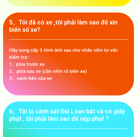
5、Tôi đã có xe ,tôi phải làm sao để xin
biển số xe?
Hãy cung cấp 3 hình ảnh sau cho nhân viên tư vấn
kiểm tra :
1、phía trước xe
2、phía sau xe (cần nhìn rõ biển xe)
3、cạnh bên của xe
6、Tôi bị cảnh sát Đài Loan bắt và có giấy
phạt , tôi phải làm sao để nộp phạt ?