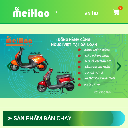
0
VN
ID
➤ SẢN PHẨM BÁN CHẠY​