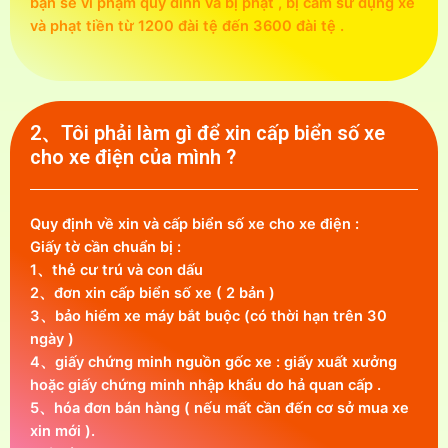
bạn sẽ vi phạm quy đính và bị phạt , bị cấm sử dụng xe
và phạt tiền từ 1200 đài tệ đến 3600 đài tệ .
2、Tôi phải làm gì để xin cấp biển số xe
cho xe điện của mình ?
Quy định về xin và cấp biển số xe cho xe điện :
Giấy tờ cần chuẩn bị :
1、thẻ cư trú và con dấu
2、đơn xin cấp biển số xe ( 2 bản )
3、bảo hiểm xe máy bắt buộc (có thời hạn trên 30
ngày )
4、giấy chứng minh nguồn gốc xe : giấy xuất xưởng
hoặc giấy chứng minh nhập khẩu do hả quan cấp .
5、hóa đơn bán hàng ( nếu mất cần đến cơ sở mua xe
xin mới ).