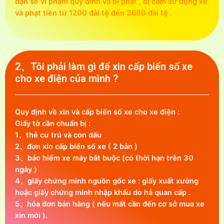
bạn sẽ vi phạm quy đính và bị phạt , bị cấm sử dụng xe
và phạt tiền từ 1200 đài tệ đến 3600 đài tệ .
2、Tôi phải làm gì để xin cấp biển số xe
cho xe điện của mình ?
Quy định về xin và cấp biển số xe cho xe điện :
Giấy tờ cần chuẩn bị :
1、thẻ cư trú và con dấu
2、đơn xin cấp biển số xe ( 2 bản )
3、bảo hiểm xe máy bắt buộc (có thời hạn trên 30
ngày )
4、giấy chứng minh nguồn gốc xe : giấy xuất xưởng
hoặc giấy chứng minh nhập khẩu do hả quan cấp .
5、hóa đơn bán hàng ( nếu mất cần đến cơ sở mua xe
xin mới ).