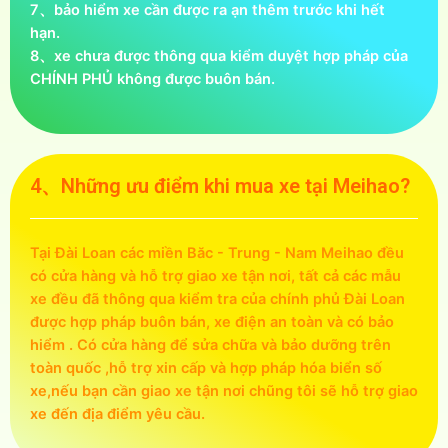
7、bảo hiểm xe cần được ra ạn thêm trước khi hết
hạn.
8、xe chưa được thông qua kiểm duyệt hợp pháp của
CHÍNH PHỦ không được buôn bán.
4、Những ưu điểm khi mua xe tại Meihao?
Tại Đài Loan các miền Băc - Trung - Nam Meihao đều
có cửa hàng và hỗ trợ giao xe tận nơi, tất cả các mẫu
xe đều đã thông qua kiểm tra của chính phủ Đài Loan
được hợp pháp buôn bán, xe điện an toàn và có bảo
hiểm . Có cửa hàng để sửa chữa và bảo dưỡng trên
toàn quốc ,hỗ trợ xin cấp và hợp pháp hóa biển số
xe,nếu bạn cần giao xe tận nơi chũng tôi sẽ hỗ trợ giao
xe đến địa điểm yêu cầu.