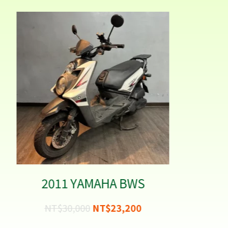
2020 GOGORO VIVA KEYLESS
NT$
28,000
NT$
18,300