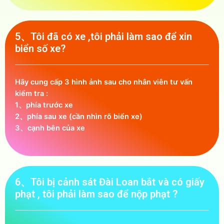
5、Tôi đã có xe ,tôi phải làm sao để xin
biển số xe?
Hãy cung cấp 3 hình ảnh sau cho nhân viên tư vấn
kiểm tra :
1、phía trước xe
2、phía sau xe (cần nhìn rõ biển xe)
3、cạnh bên của xe
6、Tôi bị cảnh sát Đài Loan bắt và có giấy
phạt , tôi phải làm sao để nộp phạt ?