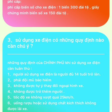
phí cấp:
phí cấp biển số cho xe điện : 1 biển 300 đài tệ , giấy
chứng minh biển số xe 150 đài tệ .
3、sử dụng xe điện có những quy định nào
cần chú ý ?
những quy định của CHÍNH PHỦ khi sử dụng xe điện
cần tuân thủ :
1、người sử dụng xe điện là người đủ 14 tuổi trở lên.
2、phải đội mũ bảo hiểm
3、không được tự ý thay đổi ngoại hình xe.
4、không được trở thêm người .
5、tốc độ xe không vượt quá 25km/h.
6、uống rượu hoặc sử dụng chất kích thích không
được lái xe.