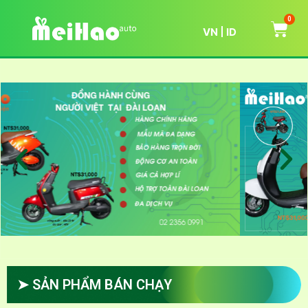
0
VN
ID
➤ SẢN PHẨM BÁN CHẠY​