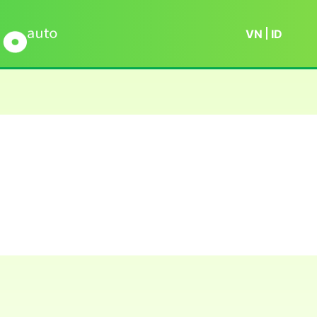
VN
ID