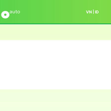
VN
ID