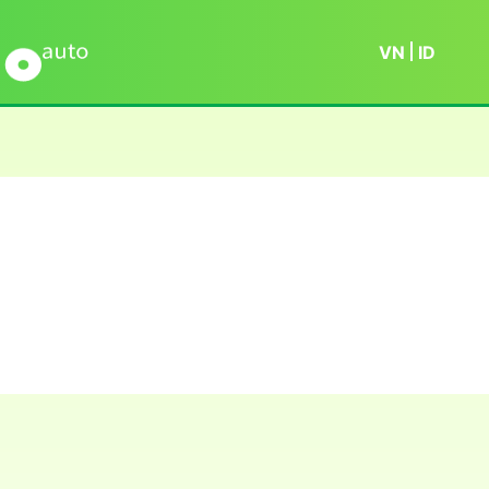
VN
ID