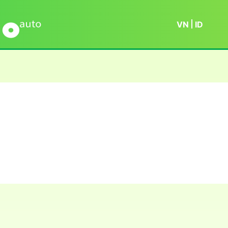
VN
ID