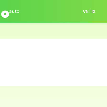
VN
ID