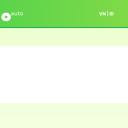
VN
ID