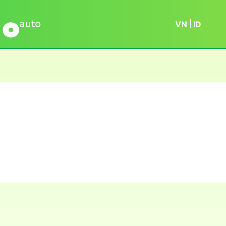
VN
ID