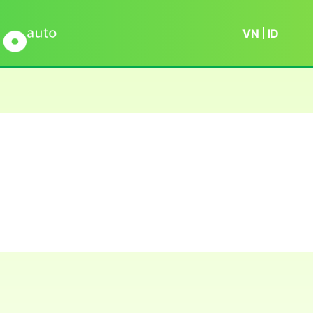
VN
ID