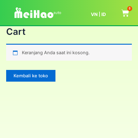
0
VN
ID
Cart
Keranjang Anda saat ini kosong.
Kembali ke toko