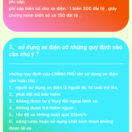
phí cấp:
phí cấp biển số cho xe điện : 1 biển 300 đài tệ , giấy
chứng minh biển số xe 150 đài tệ .
3、sử dụng xe điện có những quy định nào
cần chú ý ?
những quy định của CHÍNH PHỦ khi sử dụng xe điện
cần tuân thủ :
1、người sử dụng xe điện là người đủ 14 tuổi trở lên.
2、phải đội mũ bảo hiểm
3、không được tự ý thay đổi ngoại hình xe.
4、không được trở thêm người .
5、tốc độ xe không vượt quá 25km/h.
6、uống rượu hoặc sử dụng chất kích thích không
được lái xe.