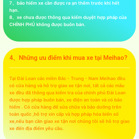
7、bảo hiểm xe cần được ra ạn thêm trước khi hết
hạn.
8、xe chưa được thông qua kiểm duyệt hợp pháp của
CHÍNH PHỦ không được buôn bán.
4、Những ưu điểm khi mua xe tại Meihao?
Tại Đài Loan các miền Băc - Trung - Nam Meihao đều
có cửa hàng và hỗ trợ giao xe tận nơi, tất cả các mẫu
xe đều đã thông qua kiểm tra của chính phủ Đài Loan
được hợp pháp buôn bán, xe điện an toàn và có bảo
hiểm . Có cửa hàng để sửa chữa và bảo dưỡng trên
toàn quốc ,hỗ trợ xin cấp và hợp pháp hóa biển số
xe,nếu bạn cần giao xe tận nơi chũng tôi sẽ hỗ trợ giao
xe đến địa điểm yêu cầu.