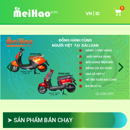
0
VN
ID
➤ SẢN PHẨM BÁN CHẠY​