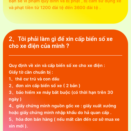
bạn sẽ vi phạm quy đính và bị phạt , bị cấm sử dụng xe
và phạt tiền từ 1200 đài tệ đến 3600 đài tệ .
2、Tôi phải làm gì để xin cấp biển số xe
cho xe điện của mình ?
Quy định về xin và cấp biển số xe cho xe điện :
Giấy tờ cần chuẩn bị :
1、thẻ cư trú và con dấu
2、đơn xin cấp biển số xe ( 2 bản )
3、bảo hiểm xe máy bắt buộc (có thời hạn trên 30
ngày )
4、giấy chứng minh nguồn gốc xe : giấy xuất xưởng
hoặc giấy chứng minh nhập khẩu do hả quan cấp .
5、hóa đơn bán hàng ( nếu mất cần đến cơ sở mua xe
xin mới ).