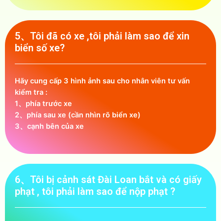
5、Tôi đã có xe ,tôi phải làm sao để xin
biển số xe?
Hãy cung cấp 3 hình ảnh sau cho nhân viên tư vấn
kiểm tra :
1、phía trước xe
2、phía sau xe (cần nhìn rõ biển xe)
3、cạnh bên của xe
6、Tôi bị cảnh sát Đài Loan bắt và có giấy
phạt , tôi phải làm sao để nộp phạt ?